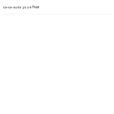
০৯-০৮-২০২৬ ১২:০৩ পিএম