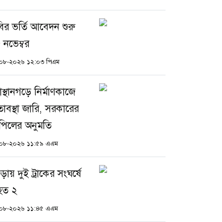
ির ভর্তি আবেদন শুরু
 নভেম্বর
০৮-২০২৬ ১২:০৩ পিএম
াস্থানগড়ে নির্মাণকাজে
িতাবস্থা জারি, সরকারের
িলের অনুমতি
০৮-২০২৬ ১১:৫৯ এএম
ড়ায় দুই ট্রাকের সংঘর্ষে
হত ২
০৮-২০২৬ ১১:৪৫ এএম