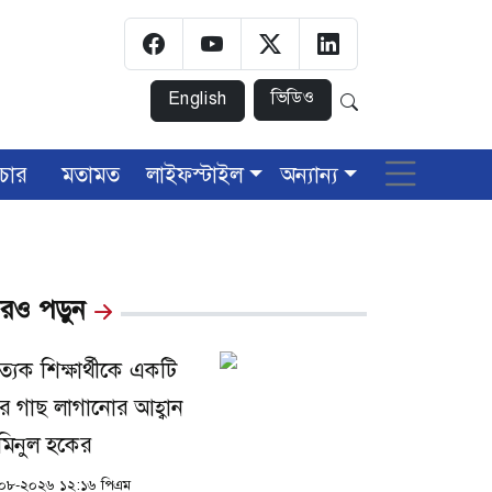
ভিডিও
English
চার
মতামত
লাইফস্টাইল
অন্যান্য
রও পড়ুন
ত্যেক শিক্ষার্থীকে একটি
ে গাছ লাগানোর আহ্বান
িনুল হকের
০৮-২০২৬ ১২:১৬ পিএম