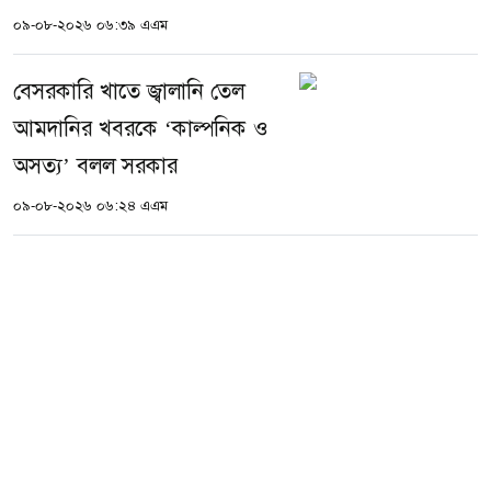
০৯-০৮-২০২৬ ০৬:৩৯ এএম
বেসরকারি খাতে জ্বালানি তেল
আমদানির খবরকে ‘কাল্পনিক ও
অসত্য’ বলল সরকার
০৯-০৮-২০২৬ ০৬:২৪ এএম