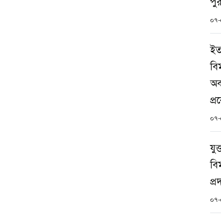
পু
০৭-
ইত
বি
অব
প্
০৭-
যুক
বি
প্র
০৭-