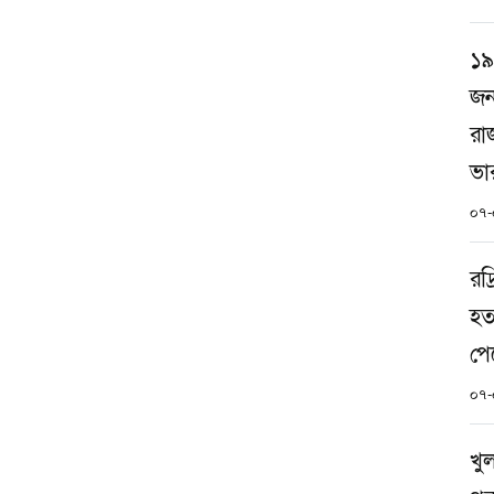
১৯
জন
রা
ভার
০৭-
রদ
হতা
পে
০৭-
খু