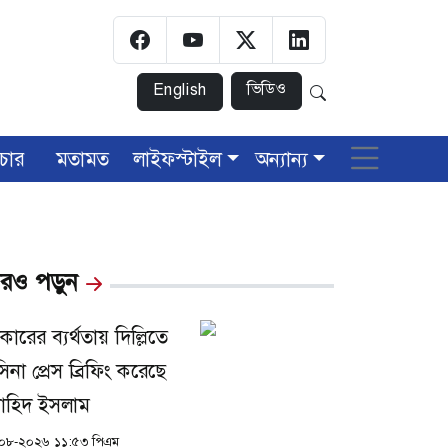
ভিডিও
English
চার
মতামত
লাইফস্টাইল
অন্যান্য
রও পড়ুন
ারের ব্যর্থতায় দিল্লিতে
িনা প্রেস ব্রিফিং করেছে
নাহিদ ইসলাম
০৮-২০২৬ ১১:৫৩ পিএম