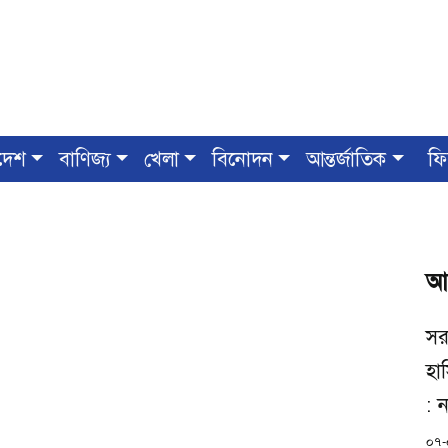
দেশ
বাণিজ্য
খেলা
বিনোদন
আন্তর্জাতিক
ফি
আ
সরক
হাস
: 
০৭-