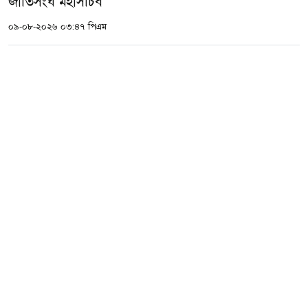
জাতিসংঘ মহাসচিব
০৯-০৮-২০২৬ ০৩:৪৭ পিএম