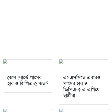
কোন বোর্ডে পাসের
এসএসসিতে এবারও
হার ও জিপিএ-৫ কত?
পাসের হার ও
জিপিএ-৫ এ এগিয়ে
ছাত্রীরা