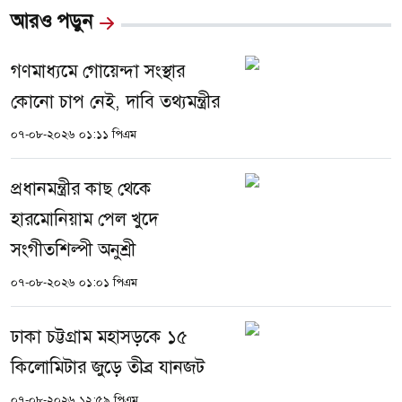
আরও পড়ুন
গণমাধ্যমে গোয়েন্দা সংস্থার
কোনো চাপ নেই, দাবি তথ্যমন্ত্রীর
০৭-০৮-২০২৬ ০১:১১ পিএম
প্রধানমন্ত্রীর কাছ থেকে
হারমোনিয়াম পেল খুদে
সংগীতশিল্পী অনুশ্রী
০৭-০৮-২০২৬ ০১:০১ পিএম
ঢাকা চট্টগ্রাম মহাসড়কে ১৫
কিলোমিটার জুড়ে তীব্র যানজট
০৭-০৮-২০২৬ ১২:৫৯ পিএম