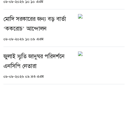
০৮-০৮-২০২৬ ১০:১০ এএম
মোদি সরকারের জন্য বড় বার্তা
‘ককরোচ’ আন্দোলন
০৮-০৮-২০২৬ ১০:০৯ এএম
জুলাই স্মৃতি জাদুঘর পরিদর্শনে
এনসিপি নেতারা
০৮-০৮-২০২৬ ০৯:৪৩ এএম