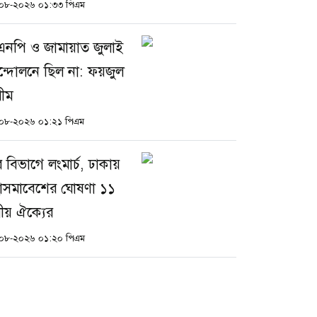
০৮-২০২৬ ০১:৩৩ পিএম
এনপি ও জামায়াত জুলাই
্দোলনে ছিল না: ফয়জুল
ীম
০৮-২০২৬ ০১:২১ পিএম
র বিভাগে লংমার্চ, ঢাকায়
াসমাবেশের ঘোষণা ১১
ীয় ঐক্যের
০৮-২০২৬ ০১:২০ পিএম