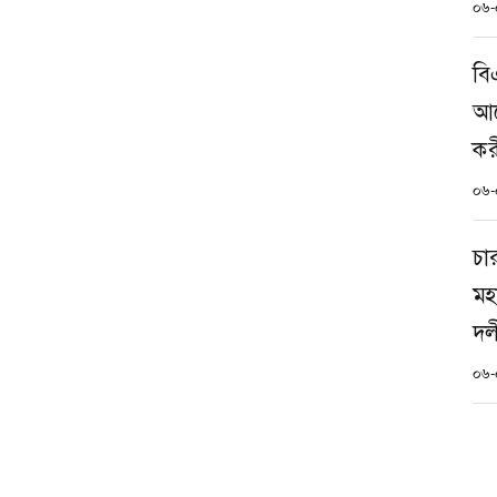
০৬-
বি
আন
কর
০৬-
চা
মহ
দল
০৬-