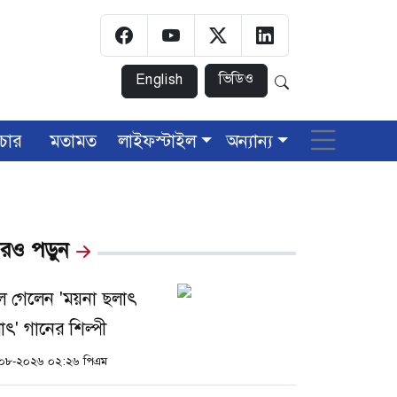
ভিডিও
English
চার
মতামত
লাইফস্টাইল
অন্যান্য
রও পড়ুন
ে গেলেন 'ময়না ছলাৎ
াৎ' গানের শিল্পী
০৮-২০২৬ ০২:২৬ পিএম