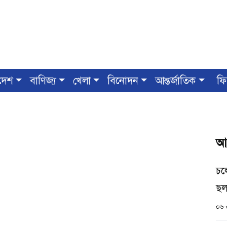
দেশ
বাণিজ্য
খেলা
বিনোদন
আন্তর্জাতিক
ফি
আ
চল
ছল
০৬-