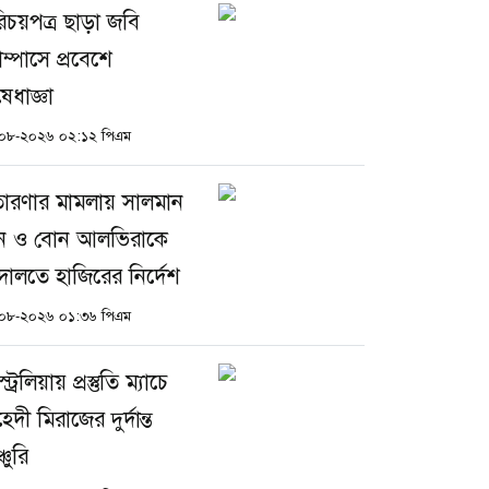
িচয়পত্র ছাড়া জবি
াম্পাসে প্রবেশে
েধাজ্ঞা
০৮-২০২৬ ০২:১২ পিএম
রতারণার মামলায় সালমান
ন ও বোন আলভিরাকে
ালতে হাজিরের নির্দেশ
০৮-২০২৬ ০১:৩৬ পিএম
ট্রেলিয়ায় প্রস্তুতি ম্যাচে
েদী মিরাজের দুর্দান্ত
্চুরি