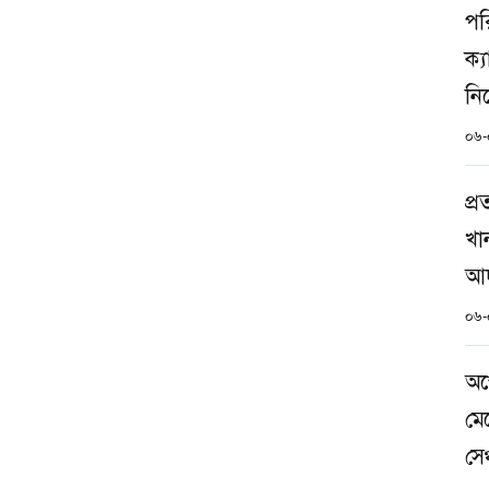
পর
ক্য
নিষ
০৬-
প্
খা
আদ
০৬-
অস্
মেহ
সেঞ