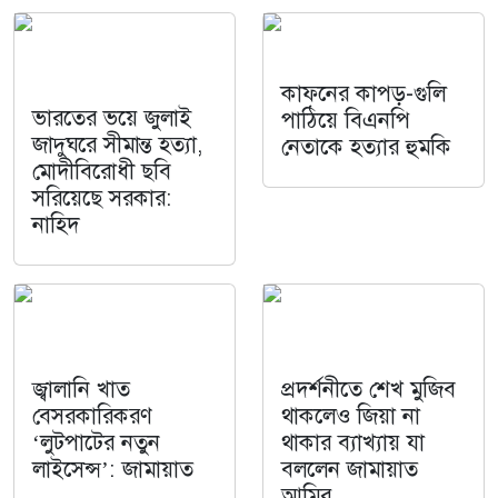
কাফনের কাপড়-গুলি
ভারতের ভয়ে জুলাই
পাঠিয়ে বিএনপি
জাদুঘরে সীমান্ত হত্যা,
নেতাকে হত্যার হুমকি
মোদীবিরোধী ছবি
সরিয়েছে সরকার:
নাহিদ
জ্বালানি খাত
প্রদর্শনীতে শেখ মুজিব
বেসরকারিকরণ
থাকলেও জিয়া না
‘লুটপাটের নতুন
থাকার ব্যাখ্যায় যা
লাইসেন্স’: জামায়াত
বললেন জামায়াত
আমির