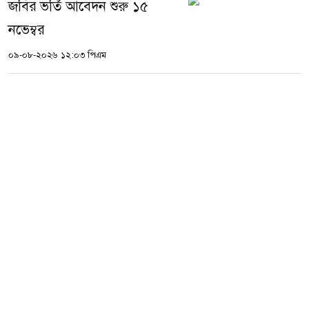
জবির ভর্তি আবেদন শুরু ১৫
নভেম্বর
০৯-০৮-২০২৬ ১২:০৩ পিএম