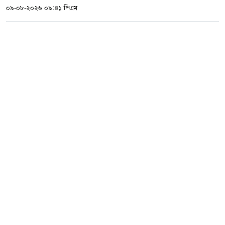
০৯-০৮-২০২৬ ০৯:৪১ পিএম