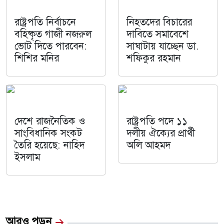
রাষ্ট্রপতি নির্বাচনে
নিহতদের বিচারের
বহিষ্কৃত গাজী নজরুল
দাবিতে সমাবেশে
ভোট দিতে পারবেন:
সাঘাটায় যাচ্ছেন ডা.
শিশির মনির
শফিকুর রহমান
দেশে রাজনৈতিক ও
রাষ্ট্রপতি পদে ১১
সাংবিধানিক সংকট
দলীয় ঐক্যের প্রার্থী
তৈরি হয়েছে: নাহিদ
অলি আহমদ
ইসলাম
আরও পড়ুন