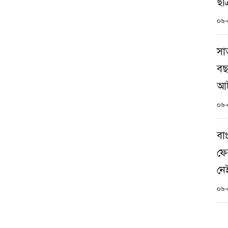
ছা
০৬-
সা
বছ
আ
০৬-
বা
ফে
নেই
০৬-