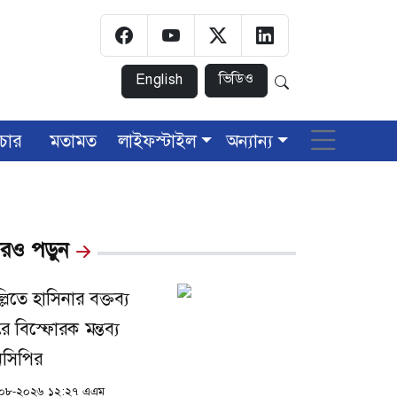
ভিডিও
English
চার
মতামত
লাইফস্টাইল
অন্যান্য
রও পড়ুন
্লিতে হাসিনার বক্তব্য
রে বিস্ফোরক মন্তব্য
সিপির
০৮-২০২৬ ১২:২৭ এএম