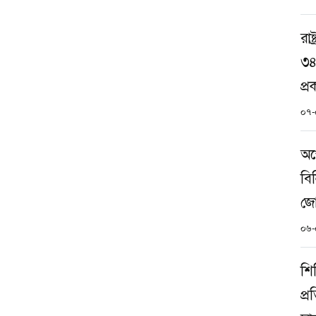
রাষ
৩৪
প্
০৭-
অস্
বি
জো
০৬-
শি
প্