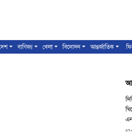
দেশ
বাণিজ্য
খেলা
বিনোদন
আন্তর্জাতিক
ফি
আ
দিল
ঘি
এন
০৭-