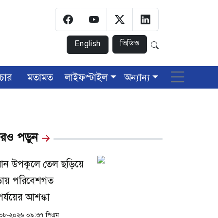
ভিডিও
English
চার
মতামত
লাইফস্টাইল
অন্যান্য
রও পড়ুন
ান উপকূলে তেল ছড়িয়ে
়ায় পরিবেশগত
র্যয়ের আশঙ্কা
০৮-২০২৬ ০৯:৩৭ পিএম