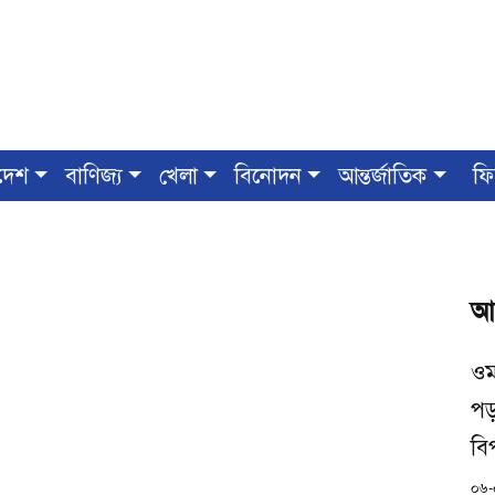
দেশ
বাণিজ্য
খেলা
বিনোদন
আন্তর্জাতিক
ফি
আ
ওম
পড
বিপ
০৬-