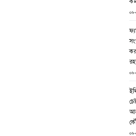
কর্
০৬-
ফ্
সংস
কর
রহ
০৬-
ইল
চে
আহ
কৌ
০৬-