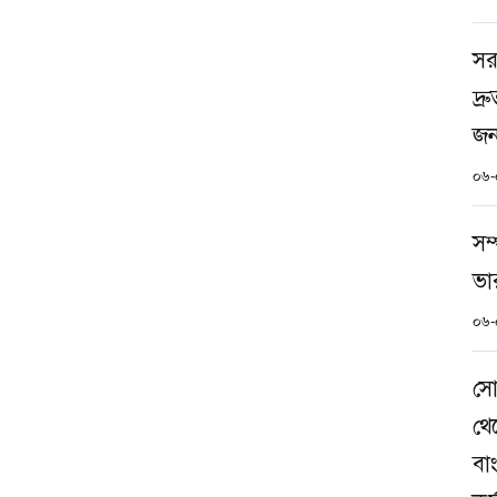
সর
দ্
জন
০৬-
সম্
ভা
০৬-
সো
থে
বা