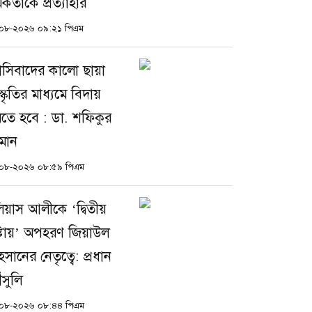
মকর্তাকে প্রত্যাহার
০৮-২০২৬ ০৯:২১ পিএম
যাসিবাদের কালো ছায়া
্কৃতির মাধ্যমে বিদায়
তে হবে : ডা. শফিকুর
মান
০৮-২০২৬ ০৮:৫৯ পিএম
িয়াস আলীকে ‘দ্বিতীয়
ষ্টায়’ অপহরণ জিয়াউল
সানের নেতৃত্বে: প্রধান
ঁসুলি
০৮-২০২৬ ০৮:৪৪ পিএম