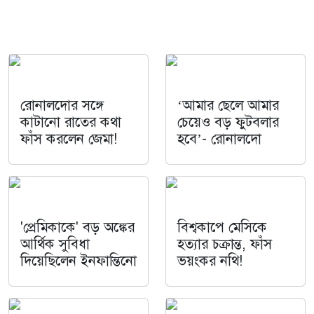
রোনালদোর সঙ্গে
‘আমার ছেলে আমার
কাটানো রাতের কথা
চেয়েও বড় ফুটবলার
ফাঁস করলেন জেমা!
হবে’- রোনালদো
'প্রেমিকাকে' বড় অঙ্কের
বিশ্বকাপে মেসিকে
আর্থিক সুবিধা
হত্যার চক্রান্ত, ফাঁস
দিয়েছিলেন ইনফান্তিনো
ভয়ংকর নথি!