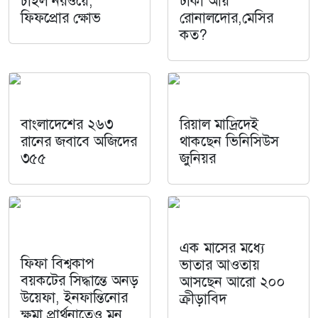
চাইল নরওয়ে,
টাকা আয়
ফিফপ্রোর ক্ষোভ
রোনালদোর,মেসির
কত?
বাংলাদেশের ২৬৩
রিয়াল মাদ্রিদেই
রানের জবাবে অজিদের
থাকছেন ভিনিসিউস
৩৫৫
জুনিয়র
এক মাসের মধ্যে
ফিফা বিশ্বকাপ
ভাতার আওতায়
বয়কটের সিদ্ধান্তে অনড়
আসছেন আরো ২০০
উয়েফা, ইনফান্তিনোর
ক্রীড়াবিদ
ক্ষমা প্রার্থনাতেও মন