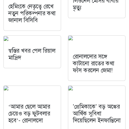
লিওনেল মেসির বাবার
হেমিংকে নেতৃত্বে রেখে
মৃত্যু
নতুন পরিকল্পনার কথা
জানাল বিসিবি
স্বস্তির খবর পেল রিয়াল
রোনালদোর সঙ্গে
মাদ্রিদ
কাটানো রাতের কথা
ফাঁস করলেন জেমা!
‘আমার ছেলে আমার
'প্রেমিকাকে' বড় অঙ্কের
চেয়েও বড় ফুটবলার
আর্থিক সুবিধা
হবে’- রোনালদো
দিয়েছিলেন ইনফান্তিনো