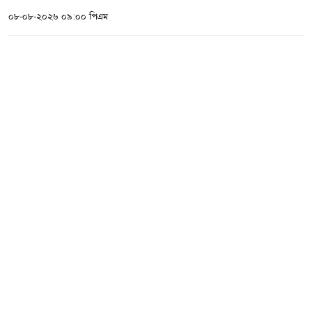
০৮-০৮-২০২৬ ০৯:০০ পিএম