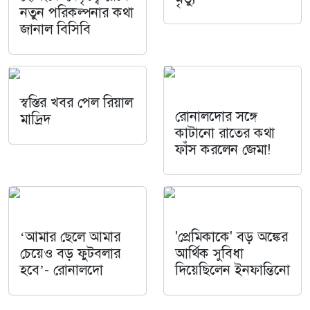
নতুন পরিকল্পনার কথা
জানাল বিসিবি
স্বস্তির খবর পেল রিয়াল
রোনালদোর সঙ্গে
মাদ্রিদ
কাটানো রাতের কথা
ফাঁস করলেন জেমা!
‘আমার ছেলে আমার
'প্রেমিকাকে' বড় অঙ্কের
চেয়েও বড় ফুটবলার
আর্থিক সুবিধা
হবে’- রোনালদো
দিয়েছিলেন ইনফান্তিনো