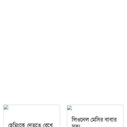
লিওনেল মেসির বাবার
হেমিংকে নেতৃত্বে রেখে
মৃত্যু