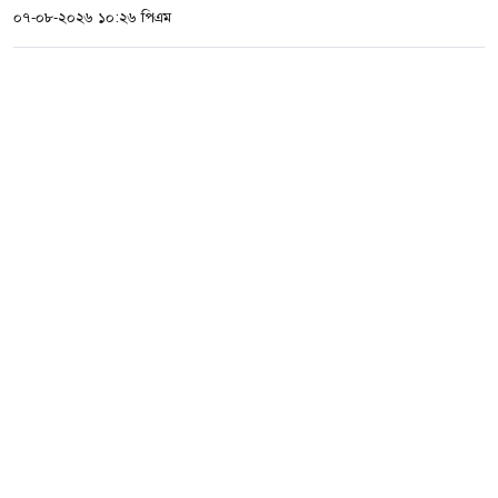
০৭-০৮-২০২৬ ১০:২৬ পিএম