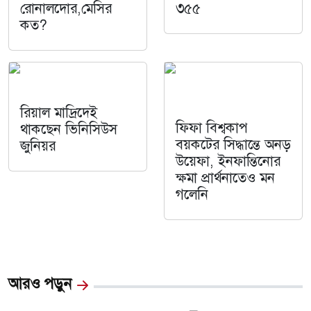
রোনালদোর,মেসির
৩৫৫
কত?
রিয়াল মাদ্রিদেই
ফিফা বিশ্বকাপ
থাকছেন ভিনিসিউস
বয়কটের সিদ্ধান্তে অনড়
জুনিয়র
উয়েফা, ইনফান্তিনোর
ক্ষমা প্রার্থনাতেও মন
গলেনি
আরও পড়ুন