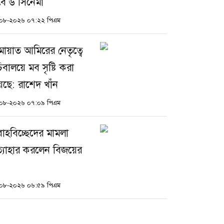
বে ৬ সিনেমা
০৮-২০২৬ ০৭:২২ পিএম
মায়াত আমিরের নেতৃত্বে
িবালয়ে মব সৃষ্টি করা
েছে: রাশেদ খাঁন
০৮-২০২৬ ০৭:০৯ পিএম
বাহবিচ্ছেদের মামলা
রত্যাহার করলেন বিজয়ের
০৮-২০২৬ ০৬:৫৯ পিএম