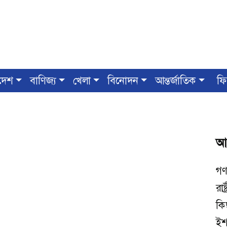
দেশ
বাণিজ্য
খেলা
বিনোদন
আন্তর্জাতিক
ফি
আ
গণ
রাষ
কিছ
ইশ