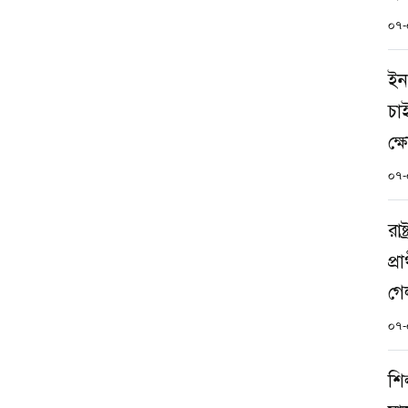
০৭-
ইন
চা
ক্
০৭-
রাষ
প্র
গে
০৭-
শি