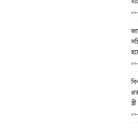
যা
০৭-
জা
সচ
হয়
০৭-
বি
প্
স্ত্রী
০৭-