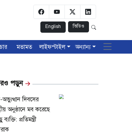
ভিডিও
English
চার
মতামত
লাইফস্টাইল
অন্যান্য
রও পড়ুন
-অভ্যুত্থান দিবসের
্ট্রীয় অনুষ্ঠানে মব করেছে
ু ব্যক্তি: প্রতিমন্ত্রী
রাক