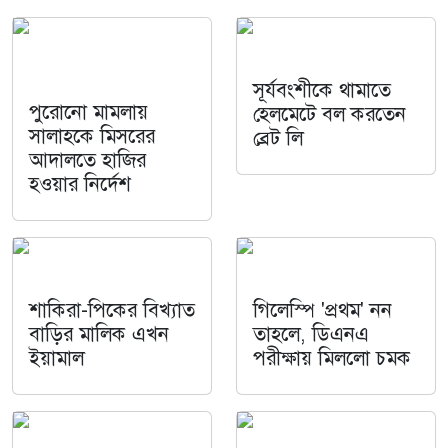
সূর্যবংশীকে থামাতে
পুরোনো মামলায়
হেলমেটে বল করতেন
সালাহকে মিসরের
ব্রেট লি
আদালতে হাজির
হওয়ার নির্দেশ
শাকিরা-পিকের বিখ্যাত
গিলেস্পি 'প্রথম' নন
বাড়ির মালিক এখন
তাহলে, ডিএনএ
ইয়ামাল
পরীক্ষায় মিললো চমক