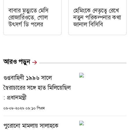
বাবার মৃত্যুতে মেসি
হেমিংকে নেতৃত্বে রেখে
রোজারিওতে, গোল
নতুন পরিকল্পনার কথা
উৎসর্গ ডি পলের
জানাল বিসিবি
আরও পড়ুন
গুপ্তবাহিনী ১৯৯৬ সালে
স্বৈরাচারের সঙ্গে হাত মিলিয়েছিল
: প্রধানমন্ত্রী
০৯-০৮-২০২৬ ০৯:১০ পিএম
পুরোনো মামলায় সালাহকে