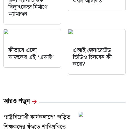
জন্য গ্যাসভিত্তিক
করল আদালত
বিদ্যুৎকেন্দ্র নির্মাণে
অ্যামাজন
কীভাবে এলো
এআই জেনারেটেড
আজকের এই ‘এআই’
ভিডিও চিনবেন কী
করে?
আরও পড়ুন
‘রাষ্ট্রবিরোধী কার্যকলাপে’ জড়িত
শিক্ষকদের খুঁজতে শাবিপ্রবিতে