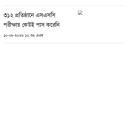
৩১২ প্রতিষ্ঠানে এসএসসি
পরীক্ষায় কেউই পাস করেনি
১০-০৮-২০২৬ ১০:৩৯ এএম