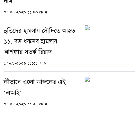
দাম
০৭-০৮-২০২৬ ১১:৪০ এএম
হুতিদের হামলায় সৌদিতে আহত
১১, বড় ধরনের হামলার
আশঙ্কায় সতর্ক রিয়াদ
০৭-০৮-২০২৬ ১১:৩১ এএম
কীভাবে এলো আজকের এই
‘এআই’
০৭-০৮-২০২৬ ১১:২৮ এএম