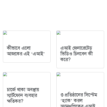
কীভাবে এলো
এআই জেনারেটেড
আজকের এই ‘এআই’
ভিডিও চিনবেন কী
করে?
চার্জে থাকা অবস্থায়
৩ প্রতিষ্ঠানের সিস্টেম
স্মার্টফোন ব্যবহার
‘হ্যাক’ করল
ক্ষতিকর?
অ্যানথ্রপিকের এআই,