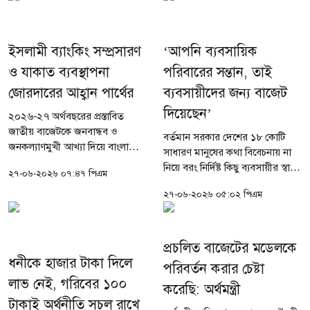
ইসলাম। তিনি বলেন, 'বিগত ১৭...
ইসলামী ব্যাংকিং সম্প্রসারণ
‘আপনি ব্যবসায়িক
ও যাকাত ব্যবস্থাপনা
পরিবারের সন্তান, তাই
জোরদারের আহ্বান পার্থের
ব্যবসায়ীদের জন্য বাজেট
দিয়েছেন’
২০২৬-২৭ অর্থবছরের প্রস্তাবিত
জাতীয় বাজেটকে জনবান্ধব ও
বর্তমান সরকার দেশের ১৮ কোটি
জনকল্যাণমুখী আখ্যা দিয়ে বাংলাদেশ
সাধারণ মানুষের কথা বিবেচনায় না
জাতীয় পার্টির (বিজেপি) চেয়ারম্যান
নিয়ে বরং নির্দিষ্ট কিছু ব্যবসায়ীর স্বার্থ
২৭-০৬-২০২৬ ০৭:৪৭ পিএম
ব্যারিস্টার আন্দালিব রহমান পার্থ
রক্ষা করতে ২০২৬-২৭ অর্থবছরের
বলেছেন, এই বাজেটে ন্যায়বিচার,...
২৭-০৬-২০২৬ ০৫:০২ পিএম
বাজেট প্রণয়ন করেছে বলে তীব্র
সমালোচনা করেছেন...
প্রচলিত বাজেটের মডেলকে
ধনীকে হাজার টাকা দিলে
পরিবর্তন করার চেষ্টা
লাভ নেই, গরিবের ১০০
করেছি: অর্থমন্ত্রী
টাকাই অর্থনীতি সচল রাখে