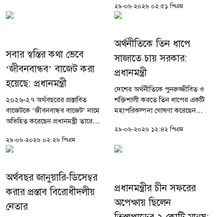
২৯-০৬-২০২৬ ০২:৫১ পিএম
তারেক রহমান। একই সঙ্গে কালো
টাকা সাদা করার বিতর্কিত...
অর্থনীতিকে তিন ধাপে
সবার স্বস্তির কথা ভেবে
সাজাতে চায় সরকার:
‘জীবনবান্ধব’ বাজেট করা
প্রধানমন্ত্রী
হয়েছে: প্রধানমন্ত্রী
দেশের অর্থনীতিকে পুনরুজ্জীবিত ও
২০২৬-২৭ অর্থবছরের প্রস্তাবিত
শক্তিশালী করতে তিন ধাপের একটি
বাজেটকে ‘জীবনবান্ধব বাজেট’ নামে
মহাপরিকল্পনা ঘোষণা করেছেন
অভিহিত করেছেন প্রধানমন্ত্রী তারেক
প্রধানমন্ত্রী তারেক রহমান। তিনি
২৯-০৬-২০২৬ ১২:৪২ পিএম
রহমান। তিনি বলেছেন, এমন একটি
জানিয়েছেন, সরকার ‘পুনরুদ্ধার,
২৯-০৬-২০২৬ ০২:২৬ পিএম
বাজেট আমরা উপস্থাপন করতে চেষ্টা
উত্তরণ ও পুনর্গঠন’—এই তিন ধাপে...
করেছি, যাতে করে সব...
অর্থবছর জানুয়ারি-ডিসেম্বর
প্রধানমন্ত্রীর চীন সফরের
করার প্রস্তাব বিরোধীদলীয়
অপেক্ষায় ছিলেন
নেতার