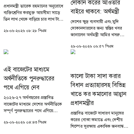
দোকান করের আওতার
প্রধানমন্ত্রী তারেক রহমানের অনুরোধে
বাইরে থাকবে: অর্থমন্ত্রী
ব্যক্তিশ্রেণির করমুক্ত আয়সীমা সাড়ে
তিন লাখ থেকে বাড়িয়ে চার লাখ টাকা
দেশের ক্ষুদ্র ব্যবসায়ী এবং মুদি
করা হয়েছে। ব্যাংক হিসাব খোলা বা
দোকানদারদের জন্য স্বস্তির খবর
২৯-০৬-২০২৬ ০৮:২৮ পিএম
জমি-ফ্ল্যাট নিবন্ধনে টিআইএন
জানালেন অর্থমন্ত্রী আমির খসরু
বাধ্যতামূলক করার...
মাহমুদ চৌধুরী। তিনি স্পষ্ট
২৯-০৬-২০২৬ ০৬:৫৭ পিএম
জানিয়েছেন, ক্ষুদ্র ব্যবসায়ী এবং মুদি
দোকানগুলো করের আওতার...
এই বাজেটের মাধ্যমে
কালো টাকা সাদা করার
অর্থনীতিকে পুনরুদ্ধারের
বিধান প্রত্যাহারসহ বিভিন্ন
পথে এগিয়ে নেব
খাতে কর কমানোর আহ্বান
২০২৬-২৭ অর্থবছরের প্রস্তাবিত
প্রধানমন্ত্রীর
বাজেটের মাধ্যমে দেশের অর্থনীতিকে
সম্পূর্ণ পুনরুদ্ধারের পথে এগিয়ে
প্রস্তাবিত বাজেটে সাধারণ মানুষের
নেওয়ার প্রত্যয় ব্যক্ত করেছেন
করের বোঝা কমাতে এবং দেশীয়
২৯-০৬-২০২৬ ০৪:৪৩ পিএম
অর্থমন্ত্রী আমির খসরু মাহমুদ
শিল্পের সুরক্ষায় একাধিক জনবান্ধব
চৌধুরী। বিশেষ করে কৃষি, শিল্প,...
সংশোধনী প্রস্তাব এনেছেন প্রধানমন্ত্রী