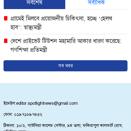
সর্বশেষ
সর্বাধিক
গ্রামেই মিলবে প্রয়োজনীয় চিকিৎসা, হচ্ছে ‘হেলথ
হাব’: স্বাস্থ্যমন্ত্রী
দেশে প্রাইভেট টিউশন মহামারি আকার ধারণ করেছে:
গণশিক্ষা প্রতিমন্ত্রী
চাঁদপুরের সিভিল সার্জন বরখাস্ত
সব খবর
পাবিপ্রবির জুলাই-৬ হল থেকে ল্যাপটপ ও মানিব্যাগ
চুরি
প্রত্যেক শিক্ষার্থীকে একটি করে গাছ লাগানোর আহ্বান
ইমেইল:
editor.spotlightnews@gmail.com
আমিনুল হকের
ফোন: ০১৯৭১৮৯৭৪৫২
জবির ভর্তি আবেদন শুরু ১৫ নভেম্বর
ঠিকানা: ১০/২, গাউসিয়া কাশেম সেন্টার, ৯ম তলা, ফকিরাপুল কালভার্ট রোড,