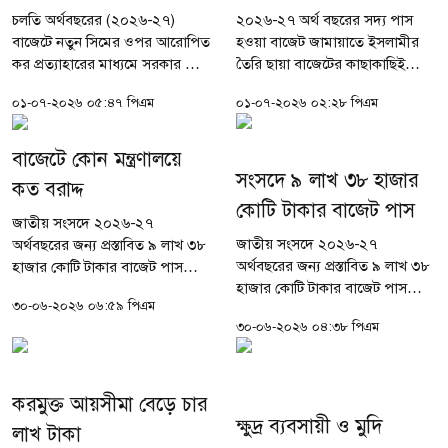
চলতি অর্থবছরের (২০২৬-২৭)
২০২৬-২৭ অর্থ বছরের সদ্য পাস
বাজেটে নতুন সিমের ওপর আরোপিত
হওয়া বাজেট জামায়াতে ইসলামীর
কর প্রত্যাহারের মাধ্যমে সরকার প্রায়
তৈরি ছায়া বাজেটের কাছাকাছিই
১,২০০ কোটি টাকার রাজস্ব ছাড়
হয়েছে বলে মন্তব্য করেছেন জাতীয়
০১-০৭-২০২৬ ০৫:৪৭ পিএম
০১-০৭-২০২৬ ০২:২৮ পিএম
দিয়েছে। তবে সরকারের এই বড়
সংসদের বিরোধীদলীয় নেতা ও
অঙ্কের কর ছাড়ের সুবিধা সাধারণ
জামায়াতের আমির শফিকুর রহমান।
গ্রাহকদের...
বুধবার (১ জুলাই)...
বাজেটে কোন মন্ত্রণালয়ে
সংসদে ৯ লাখ ৩৮ হাজার
কত বরাদ্দ
কোটি টাকার বাজেট পাস
জাতীয় সংসদে ২০২৬-২৭
জাতীয় সংসদে ২০২৬-২৭
অর্থবছরের জন্য প্রস্তাবিত ৯ লাখ ৩৮
অর্থবছরের জন্য প্রস্তাবিত ৯ লাখ ৩৮
হাজার কোটি টাকার বাজেট পাস
হাজার কোটি টাকার বাজেট পাস
হয়েছে। যা আগামীকাল বুধবার (১
৩০-০৬-২০২৬ ০৬:৫৯ পিএম
হয়েছে। যা আগামীকাল বুধবার (১
জুলাই) থেকে কার্যকর হবে। নতুন
৩০-০৬-২০২৬ ০৪:৩৮ পিএম
জুলাই) থেকে কার্যকর হবে। নতুন
বাজেটে কর, ভ্যাট ও বিনিয়োগসহ
বাজেটে কর, ভ্যাট ও বিনিয়োগসহ
বিভিন্ন খাতে বেশ...
বিভিন্ন খাতে বেশ...
করমুক্ত আয়সীমা বেড়ে চার
ক্ষুদ্র ব্যবসায়ী ও মুদি
লাখ টাকা