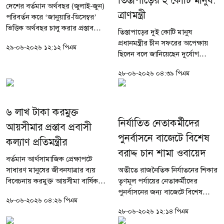
তিস্তাপাড়ের ২ কোটি মানুষ:
দেশের বর্তমান অর্থবছর (জুলাই-জুন)
ত্রাণমন্ত্রী
পরিবর্তন করে ‘জানুয়ারি-ডিসেম্বর’
ভিত্তিক অর্থবছর চালু করার প্রস্তাব
তিস্তাপাড়ের দুই কোটি মানুষ
দিয়েছেন বিরোধীদলীয় নেতা ও
প্রধানমন্ত্রীর চীন সফরের অপেক্ষায়
২৯-০৬-২০২৬ ১২:১২ পিএম
জামায়াতে ইসলামীর আমির ডা.
ছিলেন বলে জানিয়েছেন দুর্যোগ
শফিকুর রহমান। সোমবার (২৯...
ব্যবস্থাপনা ও ত্রাণমন্ত্রী আসাদুল হাবিব
২৮-০৬-২০২৬ ০৪:৩৯ পিএম
দুলু। তিনি বলেছেন, প্রধানমন্ত্রী যখন
চীনে গেলেন তখন...
৬ লাখ টাকা করমুক্ত
নির্যাতিত নেতাকর্মীদের
আয়সীমার প্রস্তাব প্রবাসী
পুনর্বাসনে বাজেটে বিশেষ
কল্যাণ প্রতিমন্ত্রীর
বরাদ্দ চান শামা ওবায়েদ
বর্তমান আর্থসামাজিক প্রেক্ষাপটে
সাধারণ মানুষের জীবনযাত্রার ব্যয়
অতীতে রাজনৈতিক নির্যাতনের শিকার
বিবেচনায় করমুক্ত আয়সীমা বার্ষিক ৬
তৃণমূল পর্যায়ের নেতাকর্মীদের
লাখ টাকা করার প্রস্তাব করেছেন
পুনর্বাসনের জন্য বাজেটে বিশেষ
২৮-০৬-২০২৬ ০৪:২৬ পিএম
প্রবাসী কল্যাণ ও বৈদেশিক কর্মসংস্থান
বরাদ্দ রাখার আহ্বান জানিয়েছেন
২৮-০৬-২০২৬ ১২:১৪ পিএম
প্রতিমন্ত্রী...
পররাষ্ট্র প্রতিমন্ত্রী শামা ওবায়েদ