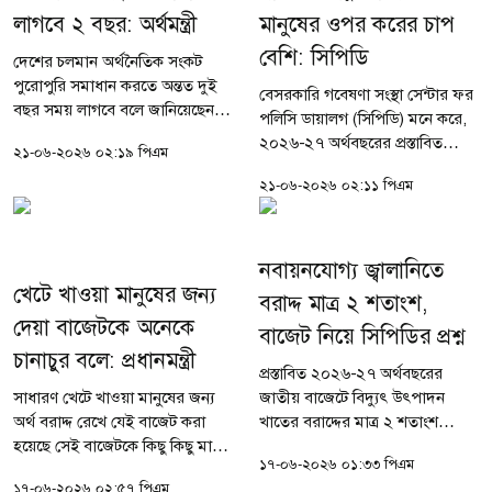
লাগবে ২ বছর: অর্থমন্ত্রী
মানুষের ওপর করের চাপ
বেশি: সিপিডি
দেশের চলমান অর্থনৈতিক সংকট
পুরোপুরি সমাধান করতে অন্তত দুই
বেসরকারি গবেষণা সংস্থা সেন্টার ফর
বছর সময় লাগবে বলে জানিয়েছেন
পলিসি ডায়ালগ (সিপিডি) মনে করে,
অর্থমন্ত্রী আমির খসরু মাহমুদ
২০২৬-২৭ অর্থবছরের প্রস্তাবিত
২১-০৬-২০২৬ ০২:১৯ পিএম
চৌধুরী। তিনি উল্লেখ করেন, পূর্ববর্তী
বাজেটে ব্যক্তি খাতের আয়কর–
সরকারের রেখে যাওয়া ঋণের
২১-০৬-২০২৬ ০২:১১ পিএম
কাঠামোতে বড় ধরনের বৈষম্য তৈরি
বোঝা...
হয়েছে। সংস্থাটি বলেছে, নতুন...
নবায়নযোগ্য জ্বালানিতে
খেটে খাওয়া মানুষের জন্য
বরাদ্দ মাত্র ২ শতাংশ,
দেয়া বাজেটকে অনেকে
বাজেট নিয়ে সিপিডির প্রশ্ন
চানাচুর বলে: প্রধানমন্ত্রী
প্রস্তাবিত ২০২৬-২৭ অর্থবছরের
সাধারণ খেটে খাওয়া মানুষের জন্য
জাতীয় বাজেটে বিদ্যুৎ উৎপাদন
অর্থ বরাদ্দ রেখে যেই বাজেট করা
খাতের বরাদ্দের মাত্র ২ শতাংশ
হয়েছে সেই বাজেটকে কিছু কিছু মানুষ
নবায়নযোগ্য জ্বালানির জন্য রাখা
১৭-০৬-২০২৬ ০১:৩৩ পিএম
চানাচুর ও গণবিরোধী হিসেবে আখ্যা
হয়েছে বলে জানিয়েছে গবেষণা সংস্থা
১৭-০৬-২০২৬ ০২:৫৭ পিএম