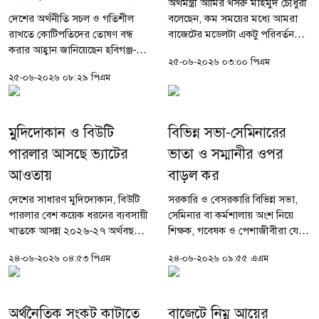
অর্থমন্ত্রী আমির খসরু মাহমুদ চৌধুরী
দেশের অর্থনীতি সচল ও গতিশীল
বলেছেন, কম সময়ের মধ্যে আমরা
রাখতে কোটিপতিদের তোষণ বন্ধ
বাজেটের মডেলটা একটু পরিবর্তন
করার আহ্বান জানিয়েছেন হবিগঞ্জ-১
করার চেষ্টা করছি। মানে পুরনো
২৫-০৬-২০২৬ ০৩:০০ পিএম
আসনের সংসদ সদস্য ও
বাজেটের সেই ফরমেট থেকে বেরিয়ে
২৫-০৬-২০২৬ ০৮:২৯ পিএম
আইএমএফের সাবেক উপদেষ্টা ড.
এসে একটু নতুন মডেল
রেজা কিবরিয়া। তিনি বলেছেন,
ওরিয়েন্টেশন...
দেশের কোনো কোটিপতি বা ধনী...
মুদিদোকান ও বিউটি
বিভিন্ন সভা-সেমিনারের
পারলার আসছে ভ্যাটের
ভাতা ও সম্মানীর ওপর
আওতায়
বাড়ল কর
দেশের সাধারণ মুদিদোকান, বিউটি
সরকারি ও বেসরকারি বিভিন্ন সভা,
পারলার বেশ কয়েক ধরনের ব্যবসায়ী
সেমিনার বা কর্মশালায় অংশ নিয়ে
খাতকে আসন্ন ২০২৬-২৭ অর্থবছরে
শিক্ষক, গবেষক ও পেশাজীবীরা যে
সুনির্দিষ্ট ভ্যাটের (মূল্য সংযোজন কর)
সম্মানী বা ভাতা পান, তার ওপর
২৪-০৬-২০২৬ ০৪:৫৩ পিএম
২৪-০৬-২০২৬ ০৯:৫৫ এএম
আওতায় আনার পরিকল্পনা করছে
করের হার বাড়ানো হয়েছে। আগামী
সরকার। বুধবার (২৪ জুন) সংসদ...
২০২৬-২৭ অর্থবছরের প্রস্তাবিত
বাজেটে এ...
অর্থনৈতিক সংকট কাটাতে
বাজেটে নিম্ন আয়ের