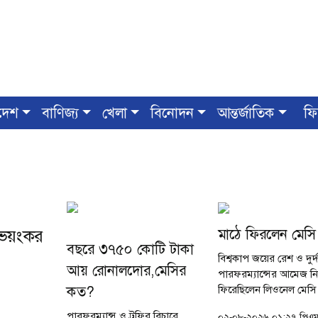
দেশ
বাণিজ্য
খেলা
বিনোদন
আন্তর্জাতিক
ফি
মাঠে ফিরলেন মেসি
স ভয়ংকর
বছরে ৩৭৫০ কোটি টাকা
বিশ্বকাপ জয়ের রেশ ও দুর্দা
আয় রোনালদোর,মেসির
পারফরম্যান্সের আমেজ নি
কত?
ফিরেছিলেন লিওনেল মেসি
বদলি হিসেবে নেমে একাধ
পারফরম্যান্স ও ট্রফির বিচারে
০২-০৮-২০২৬ ০১:২৭ পিএ