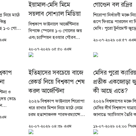
ইয়ামাল-মেসি মিমে
গোল্ডেন বল রদ্রির
সয়লাব সোশ্যাল মিডিয়া
্ন নিয়ে মাঠে
শিরোপা নির্ধারণী মঞ্চে ন
ন্তু
রূপে ফিরতে পারলেন না 
বিশ্বকাপ ফাইনালে আর্জেন্টিনার
ছে ১-০ গোলে
মেসি। পুরো টুর্নামেন্ট জুড়ে
বিপক্ষে স্পেনের ১-০ গোলের জয়
চুরমার হয়ে
ম্রিয়মান থাকা আর্জেন্টিনা
এবং চ্যাম্পিয়ন হওয়ার গৌরব
এএম
২০-০৭-২০২৬ ০৪:৫৭ এএ
ের। আর এই
অধিনায়ককে পেছনে ফেল
উদ্‌যাপনের মাঝেই সামাজিক
ায় ভেঙে
বিশ্বকাপের সেরা খেলোয়াড
২০-০৭-২০২৬ ০৫:৫০ এএম
যোগাযোগমাধ্যমে নতুন করে
আলোড়ন সৃষ্টি করেছে লিওনেল
মেসি ও লামিনে ইয়ামালের...
শ্বকাপ
ইতিহাসের সবচেয়ে বাজে
মেসির পুরো ক্যারি
না
রেকর্ড নিয়ে বিশ্বকাপ শেষ
প্রতীক একজোড়া জু
করল আর্জেন্টিনা
কী আছে এতে?
টিনা ও
হৃদয় ভেঙে
২০২৬ বিশ্বকাপ ফাইনালে শিরোপা
২০২৬ বিশ্বকাপের মঞ্চে 
ুন
ধরে রাখার মিশন নিয়ে মাঠে নেমে
মেসির দীর্ঘ বিশ্বকাপ যাত্রা
পেন।
চরম হতাশাজনক পারফরম্যান্সের
জানাতে অ্যাডিডাস তৈরি 
এএম
রুদ্ধকর
মুখোমুখি হলো আর্জেন্টিনা। পুরো
একটি এক্সক্লুসিভ বুট, যার
ে ১-০ গোলে
২০-০৭-২০২৬ ০৪:৩৯ এএম
১৯-০৭-২০২৬ ০২:০০ পিএ
ম্যাচজুড়ে স্পেনের অল-আউট
দেওয়া হয়েছে ‘এল উলত
ফুটবলের সামনে পাত্তাই পায়নি...
তাঙ্গো’ বা ‘দ্য লাস্ট ট্যাঙ্গ