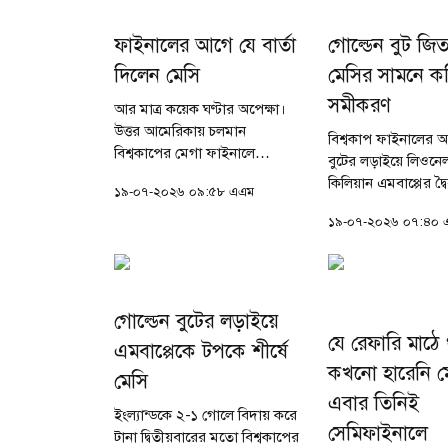
ফাইনালের আগে যে বার্তা
গোল্ডেন বুট জি
দিলেন মেসি
মেসির সামনে ক
সমীকরণ
আর মাত্র কয়েক ঘণ্টার অপেক্ষা।
উত্তর আমেরিকায় চলমান
বিশ্বকাপ ফাইনালের আ
বিশ্বকাপের মেগা ফাইনালে
বুটের লড়াইয়ে লিওনে
মুখোমুখি হতে যাচ্ছে স্পেন ও
কিলিয়ান এমবাপ্পের দ্
১৯-০৭-২০২৬ ০৯:৫৮ এএম
আর্জেন্টিনা। নিউজার্সির স্টেডিয়ামে
উঠেছে। ইতোমধ্যে আর্জ
শিরোপা নির্ধারণী এই মহারণের
১৯-০৭-২০২৬ ০৭:৪০ 
অধিনায়ক মেসিকে পে
ঠিক আগের রাতে...
টুর্নামেন্টের সর্বোচ্চ
তালিকায়...
গোল্ডেন বুটের লড়াইয়ে
যে রেফারি মাঠে
এমবাপ্পেকে টপকে শীর্ষে
কখনো হারেনি ম
মেসি
এবার তিনিই
ইংল্যান্ডকে ২-১ গোলে বিদায় করে
সেমিফাইনালে
টানা দ্বিতীয়বারের মতো বিশ্বকাপের