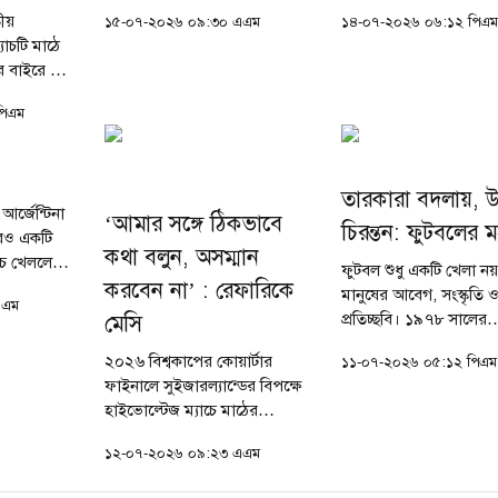
ইংল্যান্ড। এই ম্যাচটি আলবিসেলেস্তে
আন্তর্জাতিক ফুটবলে একচ্ছত
তীয়
১৫-০৭-২০২৬ ০৯:৩০ এএম
১৪-০৭-২০২৬ ০৬:১২ পিএ
অধিনায়ক লিওনেল মেসির জন্য
করলেও এক অদ্ভুত ও অবিশ্
াচটি মাঠে
যেমন প্রথমবার ইংল্যান্ডের
রেকর্ডের অংশীদার তিন
বাইরে জন্ম
মুখোমুখি হওয়ার মঞ্চ,...
পর্যন্ত...
র্ক।
পিএম
্জেন্টিনার এই
্যাচ
তারকারা বদলায়, উন
র্জেন্টিনা
‘আমার সঙ্গে ঠিকভাবে
চিরন্তন: ফুটবলের মহ
রও একটি
কথা বলুন, অসম্মান
যাচ খেললেন
ফুটবল শুধু একটি খেলা নয়
করবেন না’ : রেফারিকে
ল মেসি।
মানুষের আবেগ, সংস্কৃতি
এএম
য়ার্টার
প্রতিচ্ছবি। ১৯৭৮ সালের
মেসি
ের বিপক্ষে
আর্জেন্টিনা বিশ্বকাপের স
২০২৬ বিশ্বকাপের কোয়ার্টার
১১-০৭-২০২৬ ০৫:১২ পিএম
টেলিভিশন থেকে শুরু করে
ফাইনালে সুইজারল্যান্ডের বিপক্ষে
আজকের মোবাইল স্ক্রিনে
হাইভোল্টেজ ম্যাচে মাঠের
স্ট্রিমিং—দর্শক...
ফুটবলের পাশাপাশি এক
১২-০৭-২০২৬ ০৯:২৩ এএম
অনাকাঙ্ক্ষিত ঘটনায় উত্তপ্ত হয়ে
উঠেছিল মাঠের পরিবেশ। ম্যাচ