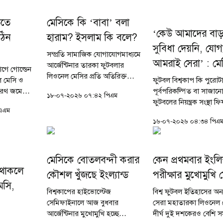
ততে
মেসিকে কি ‘বাবা’ বলা
‘কেউ আমাদের বা
ঠিন
হারাম? ইসলাম কি বলে?
সুবিধা দেয়নি, যোগ
সম্প্রতি সামাজিক যোগাযোগমাধ্যমে
আমরাই সেরা’ : মে
আর্জেন্টিনার তারকা ফুটবলার
গে গোল্ডেন
লিওনেল মেসির প্রতি অতিরিক্ত
ল মেসি ও
ফুটবল বিশ্বকাপ কি পুরোট
আবেগ প্রকাশ করতে অনেকেই
বৈরথ জমে
পূর্বপরিকল্পিত বা সাজানো?
১৮-০৭-২০২৬ ০৭:৪২ পিএম
তাকে ‘বাবা’ বলে সম্বোধন করছেন।
েন্টিনার
ফুটবলের নিয়ন্ত্রক সংস্থা ফ
কেউ মজা করে, কেউ প্রতিপক্ষকে
এএম
ছনে ফেলে
আগে থেকেই ঠিক করে রে
খোঁচা দিতে,...
১৬-০৭-২০২৬ ০৪:৩৪ পিএ
 গোলদাতার
লিওনেল মেসির হাতেই ট্রফ
দেওয়া হবে? ২০২২ কাত
বিশ্বকাপ থেকে শুরু...
মেসিকে বোতলবন্দী করার
কেন প্রথমবার ইংল
 থাকলে
কৌশল খুঁজছে ইংল্যান্ড
পরীক্ষার মুখোমুখি 
েসি,
বিশ্বকাপের হাইভোল্টেজ
বিশ্ব ফুটবল ইতিহাসের অন
সেমিফাইনালে আজ বুধবার
সেরা মহাতারকা লিওনেল 
আর্জেন্টিনার মুখোমুখি হচ্ছে
দীর্ঘ দুই দশকেরও বেশি 