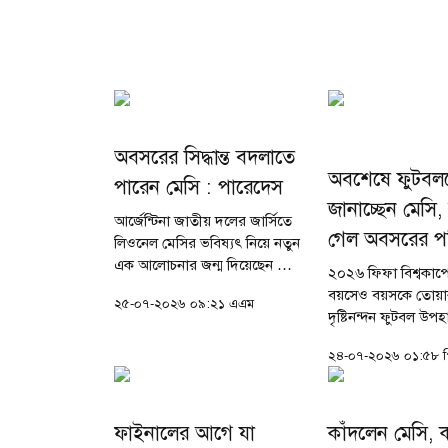
অবসরের সিদ্ধান্ত বদলাতে
অবশেষে ফুটবল
পারেন মেসি : পারেদেস
জানাচ্ছেন মেসি,
আর্জেন্টিনা জাতীয় দলের জার্সিতে
গেল অবসরের পর
লিওনেল মেসির ভবিষ্যৎ নিয়ে নতুন
এক আলোচনার জন্ম দিয়েছেন তার
২০২৬ ফিফা বিশ্বকাপ
দীর্ঘদিনের সতীর্থ লিয়ান্দ্রো
বয়সেও বয়সকে তোয়াক্
২৫-০৭-২০২৬ ০৯:২১ এএম
পারেদেস। আর্জেন্টিনার এই
দৃষ্টিনন্দন ফুটবল উপহ
মিডফিল্ডার জানিয়েছেন, ২০২৬
দিয়েছিলেন লিওনেল ম
বিশ্বকাপের...
২৪-০৭-২০২৬ ০১:৫৮ 
টুর্নামেন্টে ৮টি গোল ও
করে আসরের দ্বিতীয় সর্
গোলদাতা হওয়ার...
ফাইনালের আগে যা
কাঁদলেন মেসি, 