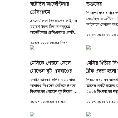
ঘটেছিল আর্জেন্টিনার
ভক্তদের
ড্রেসিংরুমে
শিরোপা ধরে রাখার স্বপ
নেমেছিল আর্জেন্টিনা। কি
২০২৬ ফিফা বিশ্বকাপের ফাইনাল
ফাইনালে স্পেনের কা
মহারণ শুরুর ঠিক আগমুহূর্তে
হেরে সেই স্বপ্ন ভেঙে 
আর্জেন্টিনার ড্রেসিংরুমের একটি
২০-০৭-২০২৬ ০৬:২৪ 
গেল আলবিসেলেস্তেদ
ভিডিও ঘিরে সামাজিক
হারের পর মাঠেই কান্ন
২১-০৭-২০২৬ ০৪:৪৯ পিএম
যোগাযোগমাধ্যম ও ফুটবল বিশ্বে
পড়েন...
তুমুল শোরগোল পড়ে গেছে। নিউ
জার্সির মেটলাইফ...
মেসিকে পেছনে ফেলে
মেসির দ্বিতীয় বি
গোল্ডেন বুট এমবাপ্পের
ট্রফি জেতা হলো 
ফরাসি তারকা কিলিয়ান এমবাপ্পে
লিওনেল মেসির আর্জেন্
আবারও লিওনেল মেসিকে টপকে
তাদের কোটি ভক্তের 
বিশ্বকাপের গোল্ডেন বুট নিজের করে
২০২৬ বিশ্বকাপের নত
নিয়েছেন। পুরো টুর্নামেন্টে দুর্দান্ত
বিশ্বচ্যাম্পিয়ন হলো স্
২০-০৭-২০২৬ ০৪:৪৯ এএম
২০-০৭-২০২৬ ০৪:৪৫ 
পারফর্ম করে ১০টি গোল করার
অতিরিক্ত সময়ের শ্বাস
মাধ্যমে তিনি আসরের সর্বোচ্চ...
লড়াইয়ে আর্জেন্টিনাক
হারিয়ে নিজেদের...