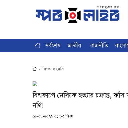
সর্বশেষ
জাতীয়
রাজনীতি
বাংলা
লিওনেল মেসি
বিশ্বকাপে মেসিকে হত্যার চক্রান্ত, ফাঁ
নথি!
০৮-০৮-২০২৬ ০১:০৩ পিএম