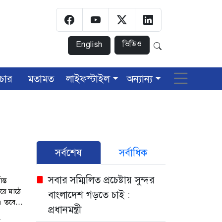
ভিডিও
English
চার
মতামত
লাইফস্টাইল
অন্যান্য
সর্বশেষ
সর্বাধিক
সবার সম্মিলিত প্রচেষ্টায় সুন্দর
ন্ত
য়ে মাঠে
বাংলাদেশ গড়তে চাই :
। তবে
প্রধানমন্ত্রী
িক
ম