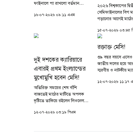
ফাইনালে পা রাখলো বর্তমান
২০২৬ বিশ্বকাপের দ্বি
চ্যাম্পিয়ন আর্জেন্টিনা। টানটান
সেমিফাইনালের বিগ ম্য
১৬-০৭-২০২৬ ০৯:১১ এএম
উত্তেজনার এই হাইভোল্টেজ
গড়ানোর আগেই মাঠের 
সেমিফাইনালে লিওনেল মেসি নিজে
নিয়েছে এক বিশাল বিত
কোনো গোল...
১৫-০৭-২০২৬ ০৩:৪৫ 
ইংল্যান্ডের বিপক্ষে আর
হাইভোল্টেজ মহারণে ম
পরিচালনার...
রক্তাক্ত মেসি!
৩৯ বছর বয়সে এসেও আ
দুই দশকের ক্যারিয়ারে
জাতীয় দলের হয়ে আ
এবারই প্রথম ইংল্যান্ডের
স্মরণীয় ও নাটকীয় ম্
মুখোমুখি হবেন মেসি!
ফুটবল জাদুকর লিওনে
১২-০৭-২০২৬ ১১:১৭ 
কানসাসে বিশ্বকাপের কো
অতিরিক্ত সময়ের শেষ বাঁশি
ফাইনালে সুইজারল্যান্ড
বাজতেই মাঠের মাটিতে অপলক
তার...
দৃষ্টিতে তাকিয়ে রইলেন লিওনেল
মেসি। বোধ হয় কিছু একটা গভীর
১২-০৭-২০২৬ ০৩:১৯ পিএম
ভাবনায় মগ্ন ছিলেন। কোয়ার্টার
ফাইনালে সুইজারল্যান্ডকে হারিয়ে
আর্জেন্টিনা...