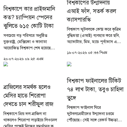
বিশ্বকাপের উন্মাদনায়
বিশ্বকাপে কার প্রাইজমানি
এআই ফাঁদ, সতর্ক করল
কত? চ্যাম্পিয়ন স্পেনের
ক্যাসপারস্কি
ঝুলিতে ৬১৫ কোটি টাকা
বিশ্বকাপ ফুটবলকে কেন্দ্র করে কৃত্রিম
সবচেয়ে বড় পরিসরে অনুষ্ঠিত
বুদ্ধিমত্তা (এআই) ব্যবহার করে ছবি,
যুক্তরাষ্ট্র, মেক্সিকো ও কানাডা
অ্যাভাটার, মিম, ম্যাচ পূর্বাভাস এবং
আয়োজিত বিশ্বকাপ শেষ হয়েছে
বিভিন্ন ধরনের সামাজিক
১৯-০৭-২০২৬ ০৫:৩৩ পিএম
স্পেনের শিরোপা জয়ের মধ্য দিয়ে।
যোগাযোগমাধ্যমের কনটেন্ট তৈরির
২০-০৭-২০২৬ ০৯:২৫ এএম
ট্রফির পাশাপাশি মোটা অঙ্কের
প্রবণতা দ্রুত বাড়ছে। তবে...
প্রাইজমানিও ঘরে তুলেছে দলটি।
শুধু...
বিশ্বকাপ ফাইনালের টিকিট
ব্রাজিলের সমর্থক হলেও
৭৪ লাখ টাকা, তবুও চাহিদা
মেসির হাতে শিরোপা
তুঙ্গে
দেখতে চান শরীফুল রাজ
বিশ্বকাপ ফাইনাল ঘিরে
বিশ্বকাপে প্রিয় দল ব্রাজিল না
ফুটবলপ্রেমীদের উন্মাদনা চরমে
থাকলেও শিরোপা লড়াইয়ে লিওনেল
পৌঁছেছে। সেই সঙ্গে রেকর্ড উচ্চতায়
মেসির পক্ষেই নিজের সমর্থনের কথা
উঠেছে ম্যাচের টিকিটের দাম। শেষ