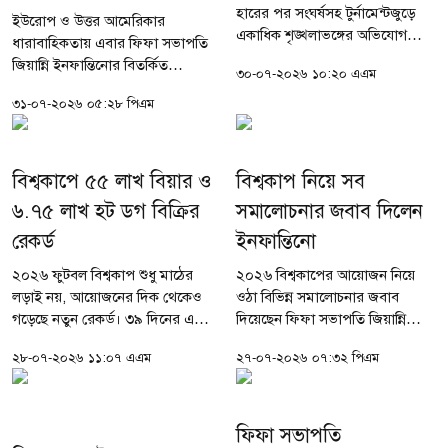
হারের পর সংঘর্ষসহ টুর্নামেন্টজুড়ে
ইউরোপ ও উত্তর আমেরিকার
একাধিক শৃঙ্খলাভঙ্গের অভিযোগ
ধারাবাহিকতায় এবার ফিফা সভাপতি
উঠেছে আর্জেন্টিনার বিরুদ্ধে। এসব
জিয়ান্নি ইনফান্তিনোর বিতর্কিত
৩০-০৭-২০২৬ ১০:২০ এএম
অভিযোগের ভিত্তিতে দেশটির
বাণিজ্যিক পরিকল্পনার বিরুদ্ধে শক্ত
খেলোয়াড়, কোচিং স্টাফ ও ফুটবল...
৩১-০৭-২০২৬ ০৫:২৮ পিএম
অবস্থান নিয়েছে এশিয়ান ফুটবল
কনফেডারেশন (এএফসি)।
বিশ্বকাপের...
বিশ্বকাপে ৫৫ লাখ বিয়ার ও
বিশ্বকাপ নিয়ে সব
৬.৭৫ লাখ হট ডগ বিক্রির
সমালোচনার জবাব দিলেন
রেকর্ড
ইনফান্তিনো
২০২৬ ফুটবল বিশ্বকাপ শুধু মাঠের
২০২৬ বিশ্বকাপের আয়োজন নিয়ে
লড়াই নয়, আয়োজনের দিক থেকেও
ওঠা বিভিন্ন সমালোচনার জবাব
গড়েছে নতুন রেকর্ড। ৩৯ দিনের এই
দিয়েছেন ফিফা সভাপতি জিয়ান্নি
টুর্নামেন্টে স্টেডিয়ামগুলোতে
ইনফান্তিনো। টুর্নামেন্টজুড়ে নিরাপত্তা,
২৮-০৭-২০২৬ ১১:০৭ এএম
২৭-০৭-২০২৬ ০৭:৩২ পিএম
দর্শকদের জন্য বিক্রি হয়েছে ৫৫
ভিসা জটিলতা, শৃঙ্খলাবিষয়ক সিদ্ধান্ত
লাখের বেশি বিয়ারের ক্যান এবং প্রায়
ও টিকিটের মূল্য নিয়ে...
৬...
ফিফা সভাপতি