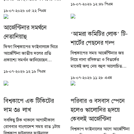
১৯-০৭-২০২৬ ১২:৪৬ পিএম
জানালেন ঢাকাই চলচ্চিত্রের অভিনেতা
মুহূর্তে ফাইনালের একটি টিকিট
১৯-০৭-২০২৬ ০৫:২২ পিএম
শরীফুল রাজ। তবে একই সঙ্গে তিনি
কিনতে গুনতে হচ্ছে ১০ হাজার থেকে
মনে করেন, তরুণ ফুটবলার লামিন...
৬০ হাজার...
আর্জেন্টিনার সমর্থনে
‘আমরা কমিটির লোক’ টি-
নেতানিয়াহু
শার্টের পেছনের গল্প
ফিফা বিশ্বকাপের ফাইনালকে ঘিরে
বিশ্বকাপের সময় আর্জেন্টিনার জয়
আর্জেন্টিনা জাতীয় দলের প্রতি
নিয়ে নানা রসিকতা ও বিতর্কের
প্রকাশ্যে সমর্থন জানিয়েছেন
মাঝেই জন্ম নেয় বহুল আলোচিত
ইসরায়েলের প্রধানমন্ত্রী বেনিয়ামিন
১৯-০৭-২০২৬ ১২:১৯ পিএম
‘আমরা কমিটির লোক’ টি-শার্ট।
নেতানিয়াহু। তিনি বলেন, আর্জেন্টিনার
১৯-০৭-২০২৬ ১১:২৮ এএম
শুরুটা ছিল নিছক বন্ধুদের আড্ডায়
প্রেসিডেন্ট হাভিয়ের...
বলা একটি মজার কথা, যা পরে
সামাজিক...
বিশ্বকাপে এক টিকিটের
পরিবার ও বসবাস স্পেনে
দাম ৩৪ লাখ
হলেও স্কালোনির হৃদয়ে
কেবলই আর্জেন্টিনা
সবকিছু ঠিক থাকলে আগামীকাল
রোববার বাংলাদেশ সময় রাত ১টায়
বিশ্বকাপ ফাইনালের আগে আর্জেন্টিনা
বিশ্বকাপ ফুটবলের ফাইনালে