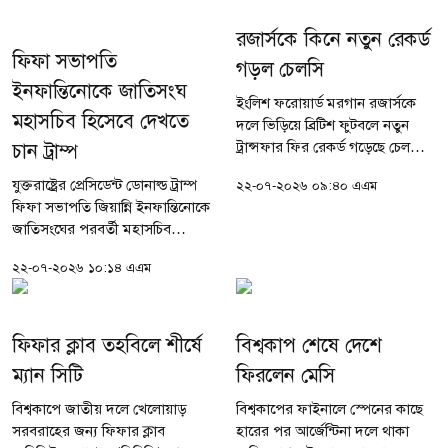
অধিনায়ক সৌরভ...
রজার্সকে কিনে নতুন রেকর্ড
ফিফা সভাপতি
গড়ল চেলসি
ইনফান্তিনোকে জাতিসংঘ
ইংলিশ ফরোয়ার্ড মরগান রজার্সকে
মহাসচিব হিসেবে দেখতে
দলে ভিড়িয়ে ব্রিটিশ ফুটবলে নতুন
ট্রান্সফার ফির রেকর্ড গড়েছে চেলসি।
চান ট্রাম্প
অ্যাস্টন ভিলা থেকে ২৩ বছর বয়সী
যুক্তরাষ্ট্রের প্রেসিডেন্ট ডোনাল্ড ট্রাম্প
২২-০৭-২০২৬ ০৯:৪০ এএম
এই ফরোয়ার্ডকে কিনতে লন্ডনের
ফিফা সভাপতি জিয়ান্নি ইনফান্তিনোকে
ক্লাবটি ব্যয় করেছে প্রায় ১১...
জাতিসংঘের পরবর্তী মহাসচিব
হিসেবে মনোনয়ন দিতে আগ্রহী বলে
২২-০৭-২০২৬ ১০:১৪ এএম
দাবি করেছে মার্কিন সংবাদমাধ্যম
নিউইয়র্ক...
ফিফার ক্লাব তহবিলে শীর্ষে
বিশ্বকাপ শেষে দেশে
ম্যান সিটি
ফিরলেন মেসি
বিশ্বকাপে জাতীয় দলে খেলোয়াড়
বিশ্বকাপের ফাইনালে স্পেনের কাছে
সরবরাহের জন্য ফিফার ক্লাব
হারের পর আর্জেন্টিনা দলে থাকা