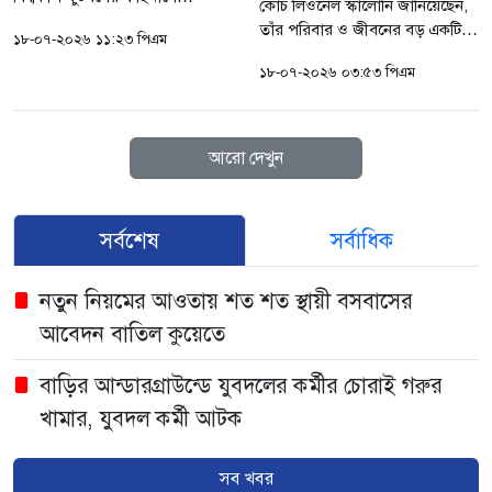
কোচ লিওনেল স্কালোনি জানিয়েছেন,
মুখোমুখি হবে আর্জেন্টিনা বনাম
তাঁর পরিবার ও জীবনের বড় একটি
১৮-০৭-২০২৬ ১১:২৩ পিএম
ফ্রান্স। বিশ্বকাপ ফাইনালের গুরুত্বপূর্ণ
অংশ স্পেনের সঙ্গে জড়িয়ে থাকলেও
ম্যাচের একটি টিকিটের দাম...
১৮-০৭-২০২৬ ০৩:৫৩ পিএম
মাঠে নামার পর একমাত্র লক্ষ্য থাকবে
আর্জেন্টিনাকে শিরোপা এনে...
আরো দেখুন
সর্বশেষ
সর্বাধিক
নতুন নিয়মের আওতায় শত শত স্থায়ী বসবাসের
আবেদন বাতিল কুয়েতে
বাড়ির আন্ডারগ্রাউন্ডে যুবদলের কর্মীর চোরাই গরুর
খামার, যুবদল কর্মী আটক
'প্রেমিকাকে' বড় অঙ্কের আর্থিক সুবিধা দিয়েছিলেন
সব খবর