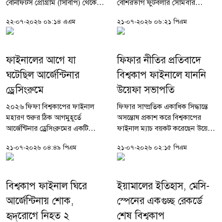
বেনিফিটস প্রোগ্রাম (সিবিপি) থেকে
বেশিরভাগ ফুটবলার সোমবার
এবারও সবচেয়ে বেশি অর্থ পেতে
দিবাগত রাতে দেশে ফিরলেও
২২-০৭-২০২৬ ০৯:১৪ এএম
২১-০৭-২০২৬ ০৬:২১ পিএম
যাচ্ছে ইংলিশ ক্লাব ম্যানচেস্টার সিটি।
যুক্তরাষ্ট্রে অবস্থান করছিলেন অধিনায়ক
যুক্তরাষ্ট্রভিত্তিক...
লিওনেল মেসি। এবার তিনিও নিজ
শহর...
ফাইনালের আগে যা
ফিফার নীতির প্রতিবাদে
ঘটেছিল আর্জেন্টিনার
বিশ্বকাপ ফাইনালে যাননি
ড্রেসিংরুমে
উয়েফা সভাপতি
২০২৬ ফিফা বিশ্বকাপের ফাইনাল
ফিফার সাম্প্রতিক একাধিক সিদ্ধান্তে
মহারণ শুরুর ঠিক আগমুহূর্তে
অসন্তোষ প্রকাশ করে বিশ্বকাপের
আর্জেন্টিনার ড্রেসিংরুমের একটি
ফাইনাল ম্যাচ বয়কট করেছেন উয়েফা
ভিডিও ঘিরে সামাজিক
সভাপতি আলেক্সান্দার সেফেরিন।
২১-০৭-২০২৬ ০৪:৪৯ পিএম
২১-০৭-২০২৬ ০২:১৫ পিএম
যোগাযোগমাধ্যম ও ফুটবল বিশ্বে
উদ্বোধনী ম্যাচ উপলক্ষে মেক্সিকো
তুমুল শোরগোল পড়ে গেছে। নিউ
সিটিতে উপস্থিত থাকলেও...
জার্সির মেটলাইফ...
বিশ্বকাপ ফাইনাল ঘিরে
ইয়ামালের ইতিহাস, মেসি-
আর্জেন্টিনায় শোক,
স্পেনের একগুচ্ছ রেকর্ডে
হৃদ্‌রোগে নিহত ২
শেষ বিশ্বকাপ