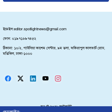
ইনফান্তিনো
মুসলিম দেশগুলোকে নিজেদের ওপর নির্ভর করার
আহ্বান আরাঘচির
ইমেইল:
editor.spotlightnews@gmail.com
বিশ্বকাপে মেসিকে হত্যার চক্রান্ত, ফাঁস ভয়ংকর নথি!
ফোন: ০১৯৭১৮৯৭৪৫২
একটি চক্র জ্বালানি খাতকে অস্থিতিশীল করার জন্য
ঠিকানা: ১০/২, গাউসিয়া কাশেম সেন্টার, ৯ম তলা, ফকিরাপুল কালভার্ট রোড,
সক্রিয়: প্রধানমন্ত্রী
মতিঝিল, ঢাকা-১০০০
হরমুজ প্রণালি ঘিরে অনিশ্চয়তা : তেলের দামে বড়
লাফ
তারেক রহমান যখন দেশ পুনর্গঠনে ব্যস্ত, তখনই
চক্রান্ত চলছে: মির্জা ফখরুল
কনসার্টে বোতল কাণ্ড : বোতল নিক্ষেপকারীর উদ্দেশে
স্বত্ব ©
২০২৬
স্পটলাইট
যা বললেন হাসান