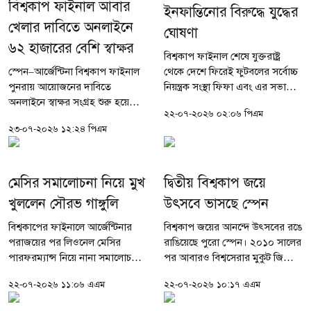
বিশ্বকাপ ফাইনাল আবার
ইনফান্তিনোর বিরুদ্ধে যুদ্ধের
খেলার দাবিতে অনলাইনে
ঘোষণা
৬২ হাজারের বেশি স্বাক্ষর
বিশ্বকাপ ফাইনাল শেষে যুক্তরাষ্ট্র
স্পেন–আর্জেন্টিনা বিশ্বকাপ ফাইনাল
থেকে দেশে ফিরেই ফুটবলের সর্বোচ্চ
পুনরায় আয়োজনের দাবিতে
নিয়ন্ত্রক সংস্থা ফিফা এবং এর সভাপতি
অনলাইনে স্বাক্ষর সংগ্রহ শুরু হয়েছে।
জিয়ান্নি ইনফান্তিনোর বিরুদ্ধে তীব্র
২২-০৭-২০২৬ ০২:০৬ পিএম
অনলাইন প্ল্যাটফর্ম চেঞ্জ ডট অর্গে করা
ক্ষোভ উগড়ে দিয়েছেন স্প্যানিশ লা
২৩-০৭-২০২৬ ১২:২৪ পিএম
এক আবেদনে এখন পর্যন্ত প্রায় ৬২
লিগার...
হাজার মানুষ সমর্থন...
মেসির সমালোচনা নিয়ে মুখ
দ্বিতীয় বিশ্বকাপ জয়ে
খুললেন সৌরভ গাঙ্গুলি
উৎসবে ভাসছে স্পেন
বিশ্বকাপের ফাইনালে আর্জেন্টিনার
বিশ্বকাপ জয়ের আনন্দে উৎসবের রঙে
পরাজয়ের পর লিওনেল মেসির
রাঙিয়েছে পুরো স্পেন। ২০১০ সালের
পারফরম্যান্স নিয়ে নানা সমালোচনা
পর আবারও বিশ্বসেরার মুকুট জিতে
শুরু হয়েছে। তবে এসব
জার্সিতে দ্বিতীয় তারকা যোগ করেছে
২২-০৭-২০২৬ ১১:০৬ এএম
২২-০৭-২০২৬ ১০:১৭ এএম
সমালোচনাকে অযৌক্তিক বলে মনে
লা রোহা। এই ঐতিহাসিক সাফল্য
করেন ভারতের সাবেক ক্রিকেট
উদযাপনে রাজধানী মাদ্রিদে নেমে...