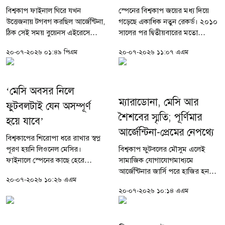
বিশ্বকাপ ফাইনাল ঘিরে যখন
স্পেনের বিশ্বকাপ জয়ের মধ্য দিয়ে
উত্তেজনায় টগবগ করছিল আর্জেন্টিনা,
গড়েছে একাধিক নতুন রেকর্ড। ২০১০
ঠিক সেই সময় বুয়েনস এইরেসে
সালের পর দ্বিতীয়বারের মতো
হৃদ্‌রোগে আক্রান্ত হয়ে দুই ব্যক্তির
বিশ্বচ্যাম্পিয়ন হওয়া দলটি
২০-০৭-২০২৬ ০১:৪৯ পিএম
২০-০৭-২০২৬ ১১:০৭ এএম
মৃত্যু হয়েছে। দেশটির জরুরি
টুর্নামেন্টজুড়ে মাত্র একটি গোল হজম
চিকিৎসাসেবা সংস্থা এসএএমই
করে এবং সাতটি ক্লিনশিট রেখে
(SAME) এ তথ্য...
নজির...
‘মেসি অবসর নিলে
ম্যারাডোনা, মেসি আর
ফুটবলটাই যেন অসম্পূর্ণ
শৈশবের স্মৃতি; পূর্ণিমার
হয়ে যাবে’
আর্জেন্টিনা-প্রেমের নেপথ্যে
বিশ্বকাপের শিরোপা ধরে রাখার স্বপ্ন
পূরণ হয়নি লিওনেল মেসির।
বিশ্বকাপ ফুটবলের মৌসুম এলেই
ফাইনালে স্পেনের কাছে হেরে
সামাজিক যোগাযোগমাধ্যমে
রানার্সআপ হয়েই টুর্নামেন্ট শেষ
আর্জেন্টিনার জার্সি পরে হাজির হন
২০-০৭-২০২৬ ১০:২৬ এএম
করেছে আর্জেন্টিনা। তবে ট্রফি না
ঢাকাই চলচ্চিত্রের অভিনেত্রী দিলারা
২০-০৭-২০২৬ ১০:১৪ এএম
জিতলেও পুরো আসরে নিজের
হানিফ পূর্ণিমা। অনেকেই জানতে চান,
নৈপুণ্যে...
কেন তিনি আর্জেন্টিনার সমর্থক?...