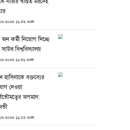
কে নারীর খণ্ডিত মরদেহ
ধার
০৮-২০২৬ ১১:৪২ এএম
 জন কর্মী নিয়োগ দিচ্ছে
থ সাউথ বিশ্ববিদ্যালয়
০৮-২০২৬ ১১:৪১ এএম
খ হাসিনাকে বক্তব্যের
যোগ দেওয়া
র্বভৌমত্বের অপমান:
জভী
০৮-২০২৬ ১১:২২ এএম