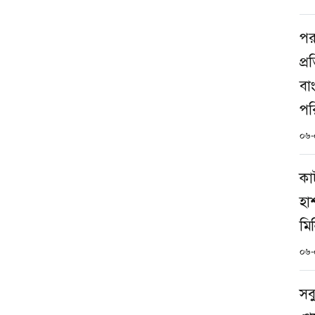
পরর
প্
বা
পর
০৬-
কা
হা
মিন
০৬-
সব