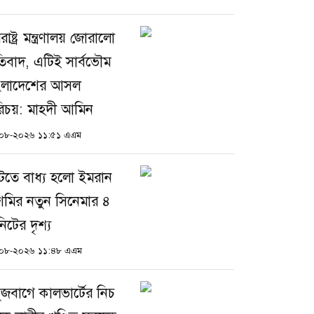
াষ্ট্র মন্ত্রণালয় জোরালো
রতিবাদ, এটিই সার্বভৌম
ংলাদেশের আসল
িচয়: মাহদী আমিন
০৮-২০২৬ ১১:৫১ এএম
টতে বাধ্য হলো ইমরান
শমির নতুন সিনেমার ৪
িটের দৃশ্য
০৮-২০২৬ ১১:৪৮ এএম
ুজবাগে কালভার্টের নিচ