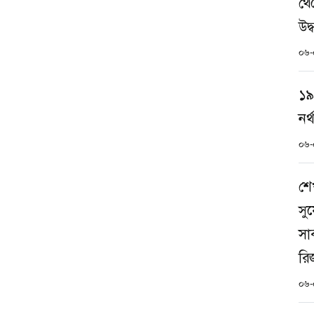
থে
উদ্
০৬-
১৯
নর্
০৬-
শে
সু
সা
রি
০৬-