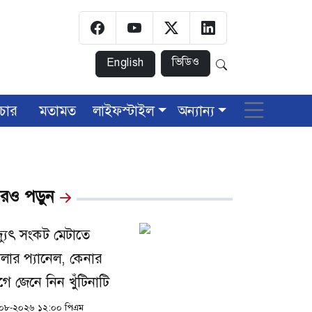
ভিডিও
English
চার
মতামত
লাইফস্টাইল
অন্যান্য
রও পড়ুন
দ্যুৎ সংকট মেটাতে
লার প্যানেল, কেনার
ে জেনে নিন খুঁটিনাটি
০৮-২০২৬ ১২:০০ পিএম