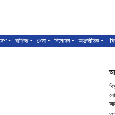
দেশ
বাণিজ্য
খেলা
বিনোদন
আন্তর্জাতিক
ফি
আ
বি
সো
আগ
০৬-