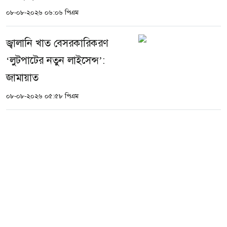
০৮-০৮-২০২৬ ০৬:০৬ পিএম
জ্বালানি খাত বেসরকারিকরণ
‘লুটপাটের নতুন লাইসেন্স’:
জামায়াত
০৮-০৮-২০২৬ ০৫:৫৮ পিএম